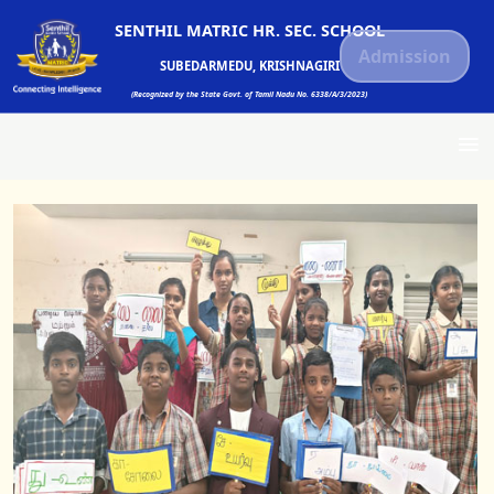
SENTHIL MATRIC HR. SEC. SCHOOL
Admission
SUBEDARMEDU, KRISHNAGIRI
(Recognized by the State Govt. of Tamil Nadu No. 6338/A/3/2023)