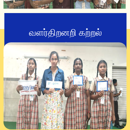
வளர்திறனறி கற்றல்
செயல்பாடு
07-Jul-2025
தமிழ்மொழி வாழ்த்துபாடலைப்பாடுதல். ஒரு சொல்லுக்கு
இரண்டுப்பொருள் கூறும் இரட்டுறமொழிதலை
விளக்கிக்கூறுதல்