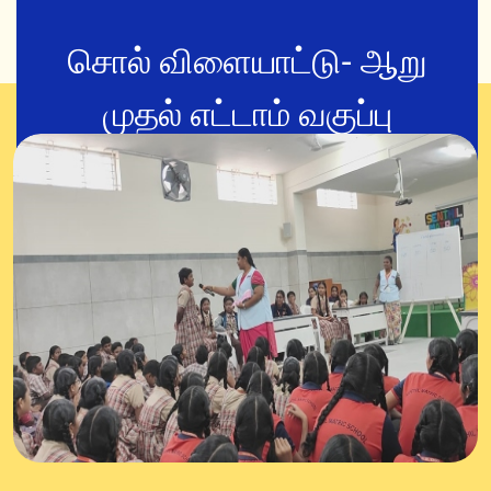
சொல் விளையாட்டு- ஆறு
முதல் எட்டாம் வகுப்பு
27-Jan-2025
சொல் விளையாட்டு- பூமி, நெருப்பு, நீர், காற்று நான்கு அணி
மாணவ மாணவிகள் பங்கேற்றனர்.