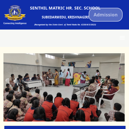
SENTHIL MATRIC HR. SEC. SCHOOL
Admission
SUBEDARMEDU, KRISHNAGIRI
(Recognized by the State Govt. of Tamil Nadu No. 6338/A/3/2023)