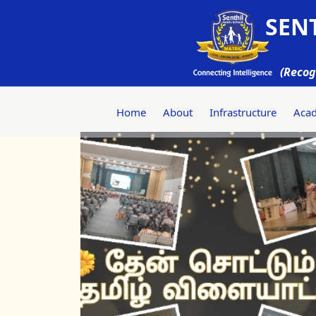
SENT
(Recog
Home
About
Infrastructure
Aca